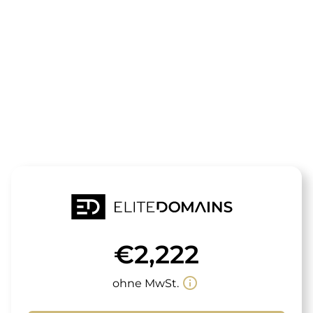
Die Domain
goldfactory.
steht zum Verkauf
€2,222
info_outline
ohne MwSt.