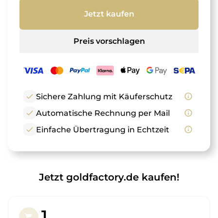
Jetzt kaufen
Preis vorschlagen
check
Sichere Zahlung mit Käuferschutz
info_outline
check
Automatische Rechnung per Mail
info_outline
check
Einfache Übertragung in Echtzeit
info_outline
Jetzt goldfactory.de kaufen!
1.
shopping_cart